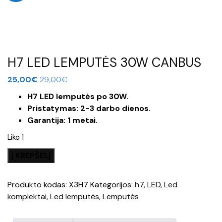
H7 LED LEMPUTĖS 30W CANBUS
25,00
€
29,00
€
H7 LED lemputės po 30W.
Pristatymas: 2-3 darbo dienos.
Garantija: 1 metai.
Liko 1
produkto
Į KREPŠELĮ
kiekis:
H7
Produkto kodas:
X3H7
Kategorijos:
h7
,
LED
,
Led
LED
komplektai
,
Led lemputės
,
Lemputės
LEMPUTĖS
30W