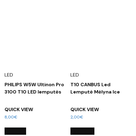
LED
LED
PHILIPS W5W Ultinon Pro
T10 CANBUS Led
3100 T10 LED lemputės
Lemputė Mėlyna Ice
QUICK VIEW
QUICK VIEW
8,00
€
2,00
€
DAUGIAU
Į KREPŠELĮ