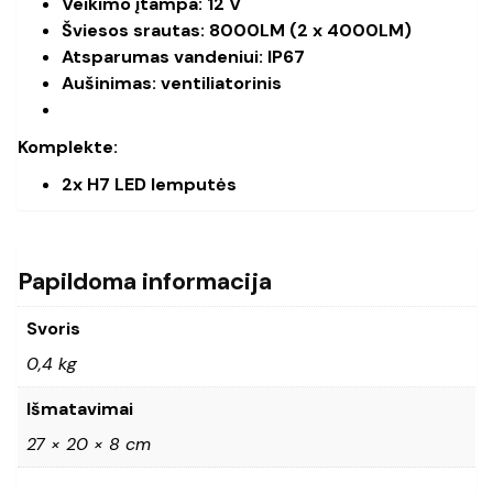
Veikimo įtampa: 12 V
Šviesos srautas: 8000LM (2 x 4000LM)
Atsparumas vandeniui: IP67
Aušinimas: ventiliatorinis
Komplekte:
2x H7 LED lemputės
Papildoma informacija
Svoris
0,4 kg
Išmatavimai
27 × 20 × 8 cm