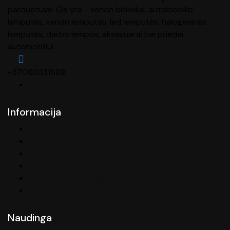
parduotuvė. Čia yra - xenon blokeliai, automobilio
lemputės, xenon lemputės, led lemputės, halogeninės
lemputės, darbo lempos, aksesuarai bei priedai
automobiliui.
+37060331668
info@xenauto.lt
Informacija
Apie mus
Privatumo politika
Pirkimo taisyklės
Pristatymo sąlygos
Prekių grąžinimo sąlygos
Paslaugų teikimo sąlygos
Naudinga