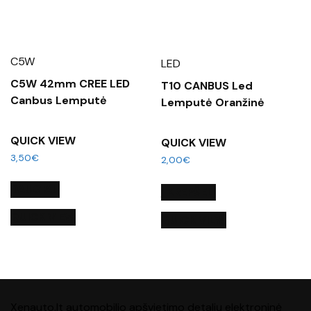
C5W
LED
C5W 42mm CREE LED
T10 CANBUS Led
Canbus Lemputė
Lemputė Oranžinė
QUICK VIEW
QUICK VIEW
3,50
€
2,00
€
DAUGIAU
Į KREPŠELĮ
QUICK VIEW
QUICK VIEW
Xenauto.lt automobilio apšvietimo detalių elektroninė