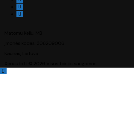
Matomu Keliu, MB
Įmonės kodas: 306209006
Kaunas, Lietuva
Xenauto.lt © 2026 Visos teisės saugomos.