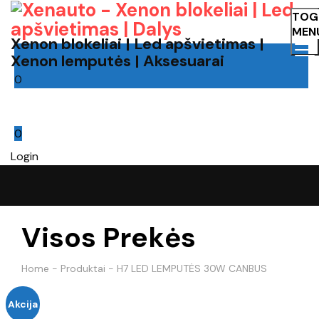
TOG
MEN
Xenon blokeliai | Led apšvietimas |
Xenon lemputės | Aksesuarai
0
Cart
0
Login
Visos Prekės
Home
-
Produktai
-
H7 LED LEMPUTĖS 30W CANBUS
Akcija