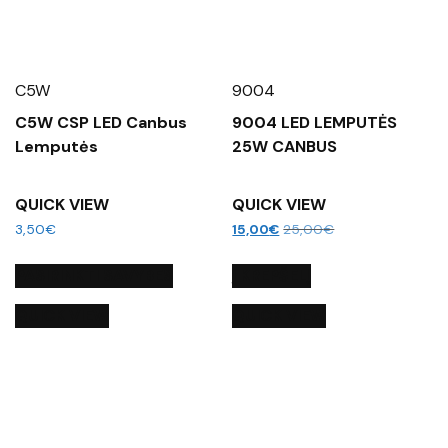
C5W
9004
C5W CSP LED Canbus
9004 LED LEMPUTĖS
Lemputės
25W CANBUS
QUICK VIEW
QUICK VIEW
3,50
€
15,00
€
25,00
€
PASIRINKTI SAVYBES
Į KREPŠELĮ
QUICK VIEW
QUICK VIEW