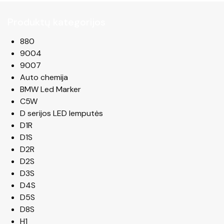
Produktų kategorijos
880
9004
9007
Auto chemija
BMW Led Marker
C5W
D serijos LED lemputės
D1R
D1S
D2R
D2S
D3S
D4S
D5S
D8S
H1