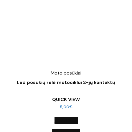
Moto posūkiai
Led posukių relė motociklui 2-jų kontaktų
QUICK VIEW
5,00
€
Į KREPŠELĮ