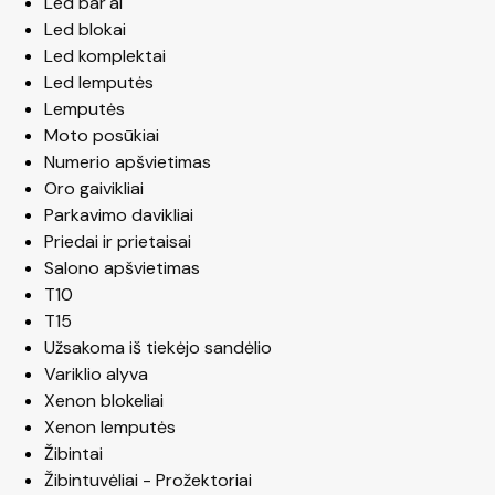
Led bar'ai
Led blokai
Led komplektai
Led lemputės
Lemputės
Moto posūkiai
Numerio apšvietimas
Oro gaivikliai
Parkavimo davikliai
Priedai ir prietaisai
Salono apšvietimas
T10
T15
Užsakoma iš tiekėjo sandėlio
Variklio alyva
Xenon blokeliai
Xenon lemputės
Žibintai
Žibintuvėliai - Prožektoriai