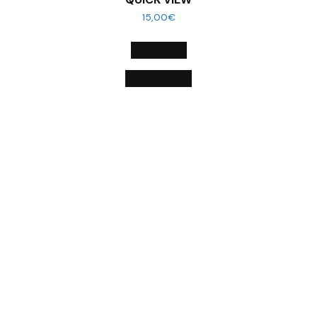
15,00
€
Į KREPŠELĮ
QUICK VIEW