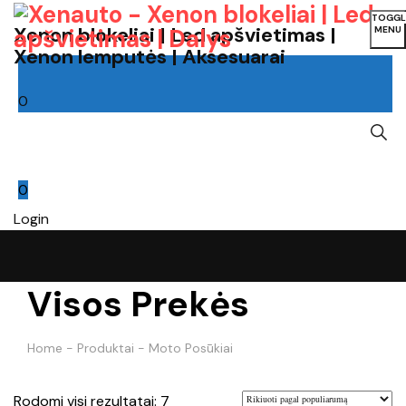
TOGGL
Xenon blokeliai | Led apšvietimas |
MENU
Xenon lemputės | Aksesuarai
0
Cart
0
Login
Visos Prekės
Home
-
Produktai
-
Moto Posūkiai
Rūšiuojama
Rodomi visi rezultatai: 7