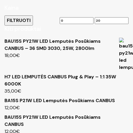
Kaina
FILTRUOTI
Min
Maks
Kiti produktai
kaina
kaina
BAU15S PY21W LED Lemputės Posūkiams
CANBUS – 36 SMD 3030, 25W, 2800lm
18,00
€
H7 LED LEMPUTĖS CANBUS Plug & Play – 1:1 35W
6000K
35,00
€
BA15S P21W LED Lemputės Posūkiams CANBUS
12,00
€
BAU15S PY21W LED Lemputės Posūkiams
CANBUS
12,00
€