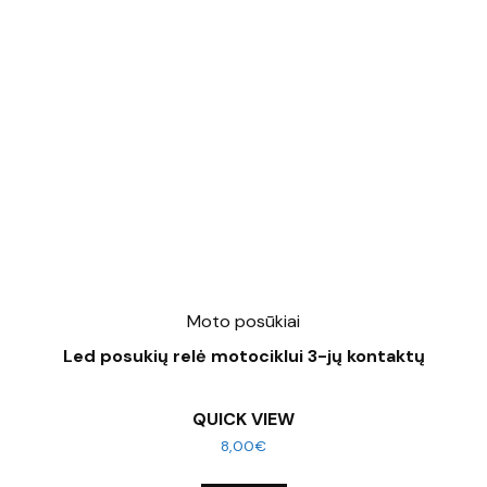
Moto posūkiai
Led posukių relė motociklui 3-jų kontaktų
QUICK VIEW
8,00
€