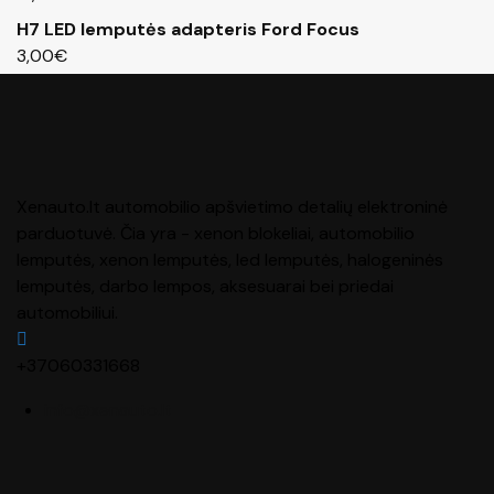
H7 LED lemputės adapteris Ford Focus
3,00
€
Xenauto.lt automobilio apšvietimo detalių elektroninė
parduotuvė. Čia yra - xenon blokeliai, automobilio
lemputės, xenon lemputės, led lemputės, halogeninės
lemputės, darbo lempos, aksesuarai bei priedai
automobiliui.
+37060331668
info@xenauto.lt