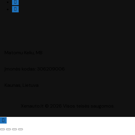
Matomu Keliu, MB
Įmonės kodas: 306209006
Kaunas, Lietuva
Xenauto.lt © 2026 Visos teisės saugomos.