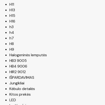
H11
H13
H15
H16
h3
h4
h7
H8
H9
Halogeninės lemputės
HB3 9005
HB4 9006
HIR2 9012
IŠPARDAVIMAS
Jungikliai
Kėbulo detalės
Kitos prekės
LED