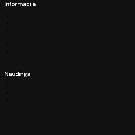
Informacija
Apie mus
Privatumo politika
Pirkimo taisyklės
Pristatymo sąlygos
Prekių grąžinimo sąlygos
Paslaugų teikimo sąlygos
Naudinga
Straipsniai
Kontaktai
Didmenai ir servisams
Svetainės žemėlapis