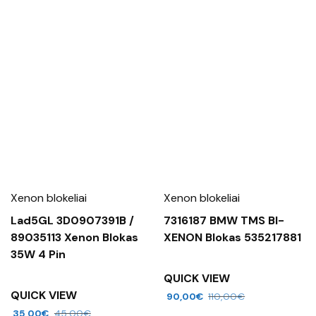
Xenon blokeliai
Xenon blokeliai
Lad5GL 3D0907391B /
7316187 BMW TMS BI-
89035113 Xenon Blokas
XENON Blokas 535217881
35W 4 Pin
QUICK VIEW
QUICK VIEW
90,00
€
110,00
€
35,00
€
45,00
€