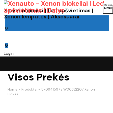
TOGGL
MENU
Xenon blokeliai | Led apšvietimas |
Xenon lemputės | Aksesuarai
0
Cart
0
Login
Visos Prekės
Home
-
Produktai
-
8k0941597 / W003t2207 Xenon
Blokas