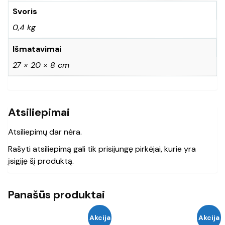
Svoris
0,4 kg
Išmatavimai
27 × 20 × 8 cm
Atsiliepimai
Atsiliepimų dar nėra.
Rašyti atsiliepimą gali tik prisijungę pirkėjai, kurie yra
įsigiję šį produktą.
Panašūs produktai
Akcija
Akcija