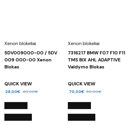
Xenon blokeliai
Xenon blokeliai
5DV009000-00 / 5DV
7316217 BMW F07 F10 F11
009 000-00 Xenon
TMS BIX AHL ADAPTIVE
Blokas
Valdymo Blokas
QUICK VIEW
QUICK VIEW
28,00
€
40,00
€
70,00
€
80,00
€
Į KREPŠELĮ
Į KREPŠELĮ
QUICK VIEW
QUICK VIEW