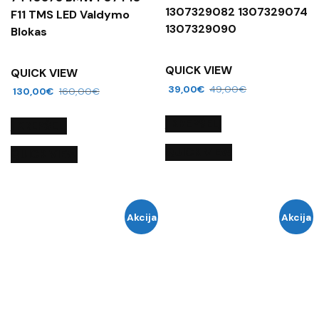
1307329082 1307329074
F11 TMS LED Valdymo
1307329090
Blokas
QUICK VIEW
QUICK VIEW
39,00
€
49,00
€
130,00
€
160,00
€
Į KREPŠELĮ
Į KREPŠELĮ
QUICK VIEW
QUICK VIEW
Akcija
Akcija