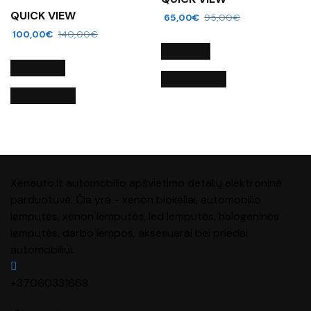
QUICK VIEW
65,00
€
95,00
€
100,00
€
140,00
€
DAUGIAU
Į KREPŠELĮ
QUICK VIEW
QUICK VIEW
Xenauto.lt automobilio apšvietimo detalių elektroninė
parduotuvė. Čia yra - xenon blokeliai, automobilio
lemputės, xenon lemputės, led lemputės, halogeninės
lemputės, darbo lempos, aksesuarai bei priedai
automobiliui.
+37060331668
info@xenauto.lt