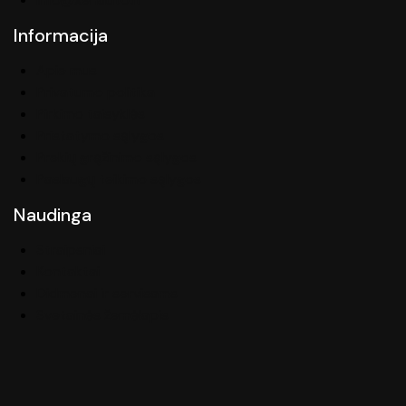
Informacija
Apie mus
Privatumo politika
Pirkimo taisyklės
Pristatymo sąlygos
Prekių grąžinimo sąlygos
Paslaugų teikimo sąlygos
Naudinga
Straipsniai
Kontaktai
Didmenai ir servisams
Svetainės žemėlapis