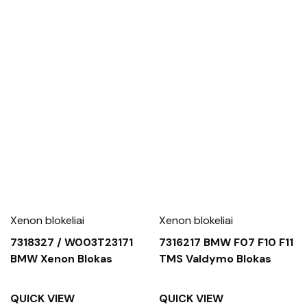
Xenon blokeliai
Xenon blokeliai
7318327 / W003T23171
7316217 BMW F07 F10 F11
BMW Xenon Blokas
TMS Valdymo Blokas
QUICK VIEW
QUICK VIEW