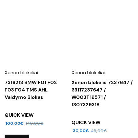
Xenon blokeliai
Xenon blokeliai
7316213 BMW F01 F02
Xenon blokelis 7237647 /
F03 F04 TMS AHL
63117237647 /
Valdymo Blokas
W003T19571 /
1307329318
QUICK VIEW
QUICK VIEW
100,00
€
140,00
€
30,00
€
49,00
€