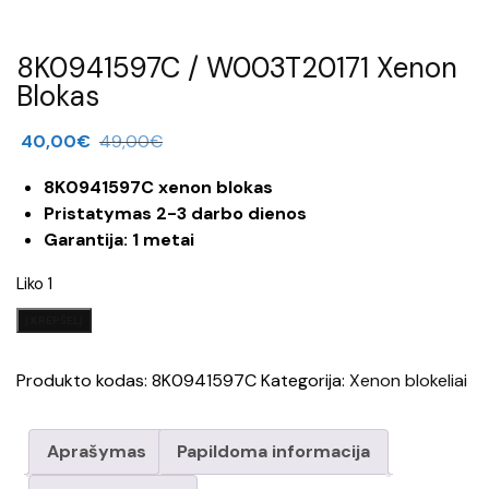
8K0941597C / W003T20171 Xenon
Blokas
40,00
€
49,00
€
8K0941597C xenon blokas
Pristatymas 2-3 darbo dienos
Garantija: 1 metai
Liko 1
produkto
Į KREPŠELĮ
kiekis:
8K0941597C
Produkto kodas:
8K0941597C
Kategorija:
Xenon blokeliai
/
W003T20171
Xenon
Aprašymas
Papildoma informacija
Blokas