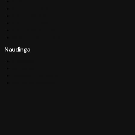
Apie mus
Privatumo politika
Pirkimo taisyklės
Pristatymo sąlygos
Prekių grąžinimo sąlygos
Paslaugų teikimo sąlygos
Naudinga
Straipsniai
Kontaktai
Didmenai ir servisams
Svetainės žemėlapis