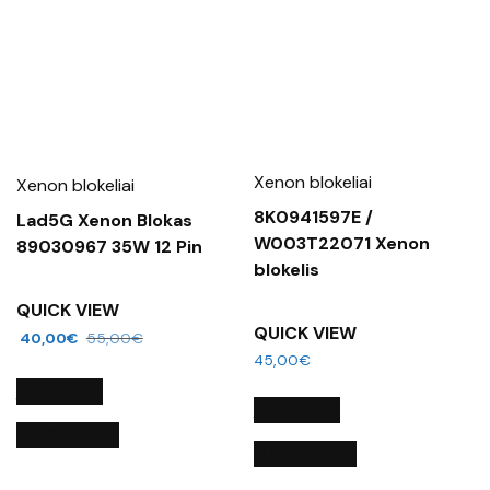
Xenon blokeliai
Xenon blokeliai
8K0941597E /
Lad5G Xenon Blokas
W003T22071 Xenon
89030967 35W 12 Pin
blokelis
QUICK VIEW
QUICK VIEW
40,00
€
55,00
€
45,00
€
Į KREPŠELĮ
Į KREPŠELĮ
QUICK VIEW
QUICK VIEW