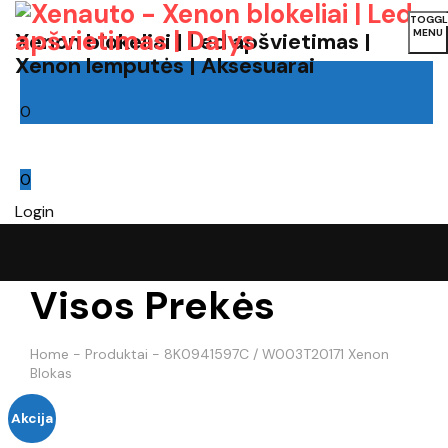
TOGGL
MENU
Xenon blokeliai | Led apšvietimas |
Xenon lemputės | Aksesuarai
0
Cart
0
Login
Visos Prekės
Home
-
Produktai
-
8K0941597C / W003T20171 Xenon
Blokas
Akcija