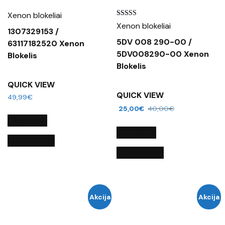
Xenon blokeliai
Įvertinimas:
Xenon blokeliai
5.00
1307329153 /
iš 5
5DV 008 290-00 /
63117182520 Xenon
5DV008290-00 Xenon
Blokelis
Blokelis
QUICK VIEW
QUICK VIEW
49,99
€
25,00
€
40,00
€
Į KREPŠELĮ
Į KREPŠELĮ
QUICK VIEW
QUICK VIEW
Akcija
Akcija