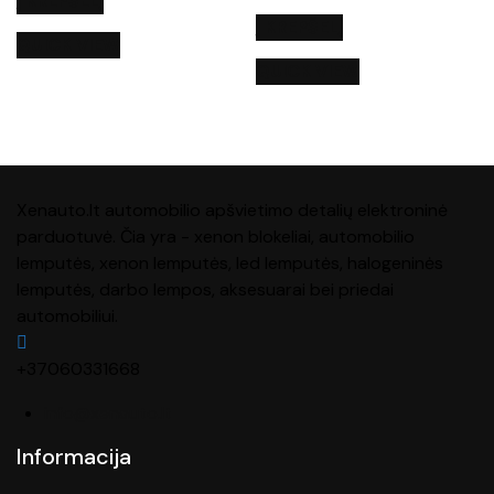
Į KREPŠELĮ
Į KREPŠELĮ
QUICK VIEW
QUICK VIEW
Xenauto.lt automobilio apšvietimo detalių elektroninė
parduotuvė. Čia yra - xenon blokeliai, automobilio
lemputės, xenon lemputės, led lemputės, halogeninės
lemputės, darbo lempos, aksesuarai bei priedai
automobiliui.
+37060331668
info@xenauto.lt
Informacija