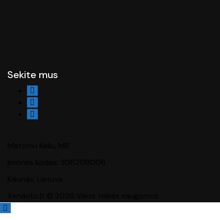
Sekite mus
Matomu Keliu, MB
Įmonės kodas: 306209006
Kaunas, Lietuva
Xenauto.lt © 2026 Visos teisės saugomos.