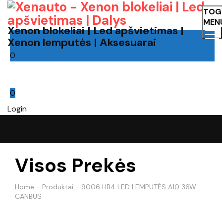
TOG
MEN
Xenon blokeliai | Led apšvietimas |
Xenon lemputės | Aksesuarai
0
Cart
0
Login
Visos Prekės
Home
-
Produktai
-
9006 HB4 LED LEMPUTĖS A10 36W
CANBUS