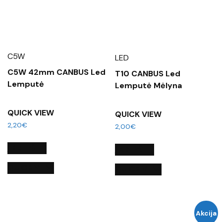
C5W
LED
C5W 42mm CANBUS Led
T10 CANBUS Led
Lemputė
Lemputė Mėlyna
QUICK VIEW
QUICK VIEW
2,20
€
2,00
€
Į KREPŠELĮ
Į KREPŠELĮ
QUICK VIEW
QUICK VIEW
Akcija