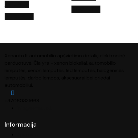
Į KREPŠELĮ
QUICK VIEW
QUICK VIEW
Xenauto.lt automobilio apšvietimo detalių elektroninė
parduotuvė. Čia yra - xenon blokeliai, automobilio
lemputės, xenon lemputės, led lemputės, halogeninės
lemputės, darbo lempos, aksesuarai bei priedai
automobiliui.
+37060331668
info@xenauto.lt
Informacija
Apie mus