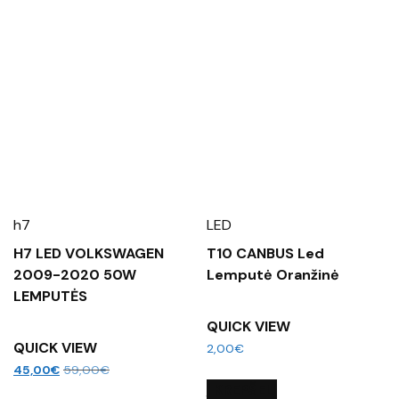
h7
LED
H7 LED VOLKSWAGEN
T10 CANBUS Led
2009-2020 50W
Lemputė Oranžinė
LEMPUTĖS
QUICK VIEW
QUICK VIEW
2,00
€
45,00
€
59,00
€
Į KREPŠELĮ