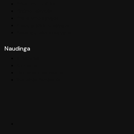
Privatumo politika
Pirkimo taisyklės
Pristatymo sąlygos
Prekių grąžinimo sąlygos
Paslaugų teikimo sąlygos
Naudinga
Straipsniai
Kontaktai
Didmenai ir servisams
Svetainės žemėlapis