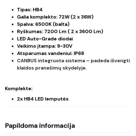
Tipas: HB4
Galia komplekto: 72W (2 x 36W)
Spalva: 6500K (balta)
Ryškumas: 7200 Lm ( 2 x 3600 Lm)
LED Auto-Grade diodai
Veikimo įtampa: 9-30V
Atsparumas vandeniui: IP68
CANBUS integruota sistema – padeda išvengti
klaidos pranešimų skydelyje.
Komplekte:
2x HB4 LED lemputės
Papildoma informacija