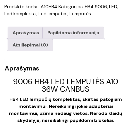
9006
Produkto kodas:
A10HB4
Kategorijos:
HB4 9006
,
LED
,
HB4
Led komplektai
,
Led lemputės
,
Lemputės
LED
LEMPUTĖS
A10
Aprašymas
Papildoma informacija
36W
CANBUS
Atsiliepimai (0)
Aprašymas
9006 HB4 LED LEMPUTĖS A10
36W CANBUS
HB4 LED lempučių komplektas, skirtas patogiam
montavimui. Nereikalingi jokie adapteriai
montavimui, užima nedaug vietos. Nerodo klaidų
skydelyje, nereikalingi papildomi blokeliai.