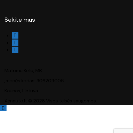
Sekite mus
Matomu Keliu, MB
Įmonės kodas: 306209006
Kaunas, Lietuva
Xenauto.lt © 2026 Visos teisės saugomos.