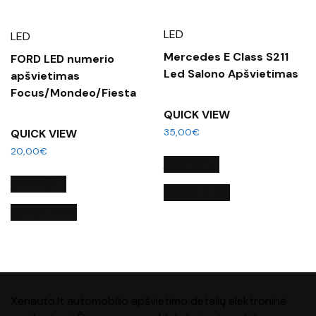
LED
LED
Mercedes E Class S211
FORD LED numerio
Led Salono Apšvietimas
apšvietimas
Focus/Mondeo/Fiesta
QUICK VIEW
35,00
€
QUICK VIEW
20,00
€
Į KREPŠELĮ
Į KREPŠELĮ
QUICK VIEW
QUICK VIEW
Xenauto.lt automobilio apšvietimo detalių elektroninė