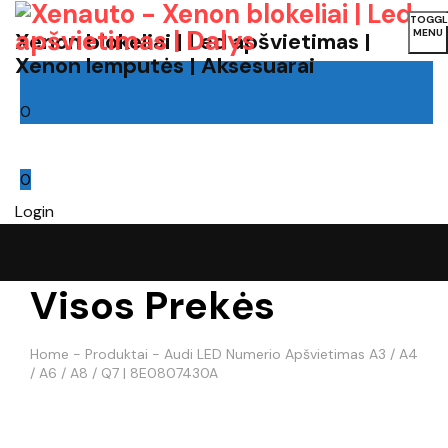
TOGGL
MENU
Xenon blokeliai | Led apšvietimas |
Xenon lemputės | Aksesuarai
0
Cart
0
Login
Visos Prekės
Home
-
Produktai
-
Audi LED Numerio Apšvietimas A3 / A4
/ A6 / A8 / Q7 | 8E0807430A