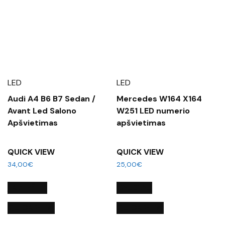
LED
LED
Audi A4 B6 B7 Sedan /
Mercedes W164 X164
Avant Led Salono
W251 LED numerio
Apšvietimas
apšvietimas
QUICK VIEW
QUICK VIEW
34,00
€
25,00
€
Į KREPŠELĮ
DAUGIAU
QUICK VIEW
QUICK VIEW