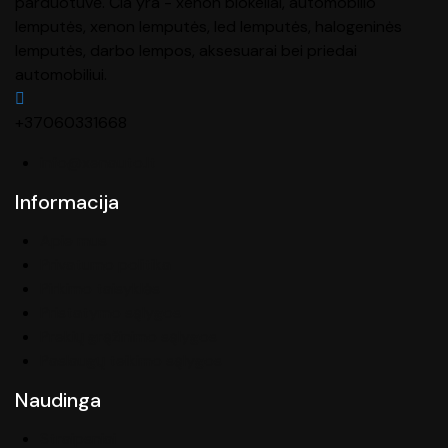
parduotuvė. Čia yra - xenon blokeliai, automobilio
lemputės, xenon lemputės, led lemputės, halogeninės
lemputės, darbo lempos, aksesuarai bei priedai
automobiliui.
+37060331668
info@xenauto.lt
Informacija
Apie mus
Privatumo politika
Pirkimo taisyklės
Pristatymo sąlygos
Prekių grąžinimo sąlygos
Paslaugų teikimo sąlygos
Naudinga
Straipsniai