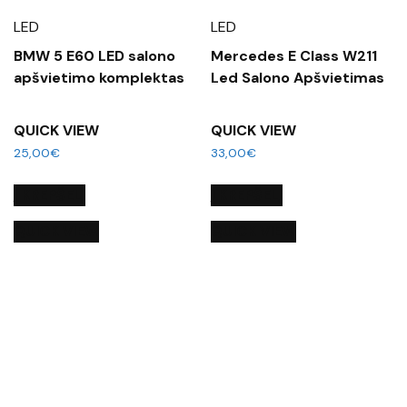
LED
LED
BMW 5 E60 LED salono
Mercedes E Class W211
apšvietimo komplektas
Led Salono Apšvietimas
QUICK VIEW
QUICK VIEW
25,00
€
33,00
€
Į KREPŠELĮ
Į KREPŠELĮ
QUICK VIEW
QUICK VIEW