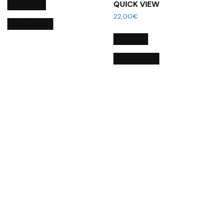
Į KREPŠELĮ
QUICK VIEW
22,00
€
QUICK VIEW
DAUGIAU
QUICK VIEW