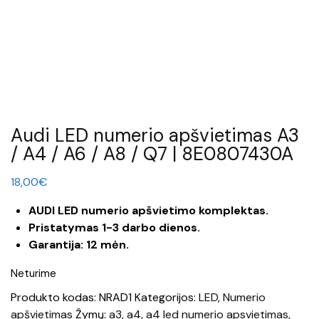
Audi LED numerio apšvietimas A3
/ A4 / A6 / A8 / Q7 | 8E0807430A
18,00
€
AUDI LED numerio apšvietimo komplektas.
Pristatymas 1-3 darbo dienos.
Garantija: 12 mėn.
Neturime
Produkto kodas:
NRAD1
Kategorijos:
LED
,
Numerio
apšvietimas
Žymų:
a3
,
a4
,
a4 led numerio apsvietimas
,