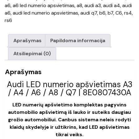
a6
,
a6 led numerio apsvietimas
,
a8
,
audi a3
,
audi a4
,
audi
a6
,
audi led numerio apsvietimas
,
audi q7
,
b6
,
b7
,
C6
,
rs4
,
rs6
Aprašymas
Papildoma informacija
Atsiliepimai (0)
Aprašymas
Audi LED numerio apšvietimas A3
/ A4 / A6 / A8 / Q7 | 8E0807430A
LED numerių apšvietimo komplektas pagyvins
automobilio apšvietimą iš lauko ir suteiks daugiau
grožio automobiliui. Canbus sistema neleis rodyti
klaidų skydelyje ir užtikrins, kad LED apšvietimas
tikrai veiks.