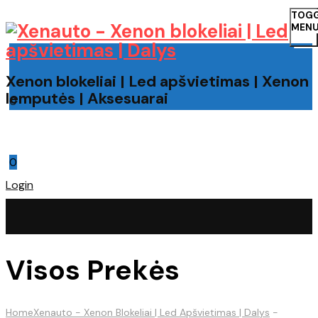
TOG
MEN
Xenon blokeliai | Led apšvietimas | Xenon
lemputės | Aksesuarai
0
Cart
0
Login
Visos Prekės
Home
Xenauto - Xenon Blokeliai | Led Apšvietimas | Dalys
-