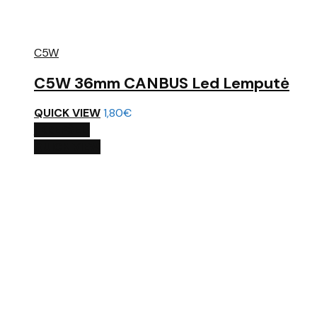
C5W
C5W 36mm CANBUS Led Lemputė
QUICK VIEW
1,80
€
Į KREPŠELĮ
QUICK VIEW