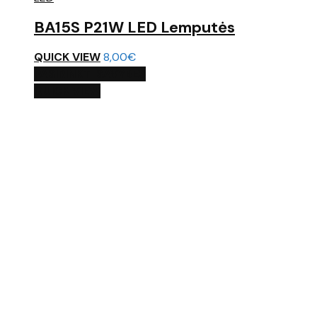
BA15S P21W LED Lemputės
QUICK VIEW
8,00
€
PASIRINKTI SAVYBES
QUICK VIEW