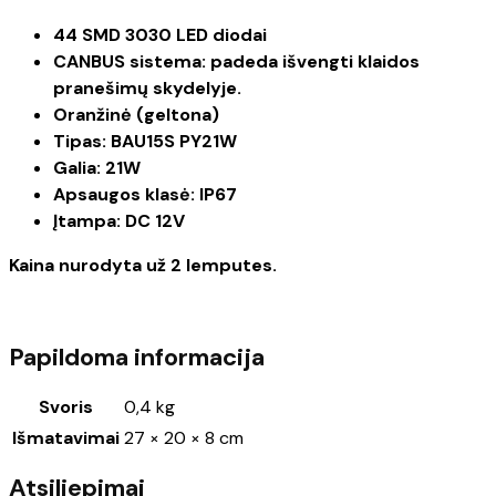
44 SMD 3030 LED diodai
CANBUS sistema: padeda išvengti klaidos
pranešimų skydelyje.
Oranžinė (geltona)
Tipas: BAU15S PY21W
Galia: 21W
Apsaugos klasė: IP67
Įtampa: DC 12V
Kaina nurodyta už 2 lemputes.
Papildoma informacija
Svoris
0,4 kg
Išmatavimai
27 × 20 × 8 cm
Atsiliepimai