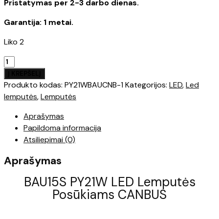
Pristatymas per 2-3 darbo dienas.
Garantija: 1 metai.
Liko 2
produkto
kiekis:
Į KREPŠELĮ
BAU15S
Produkto kodas:
PY21WBAUCNB-1
Kategorijos:
LED
,
Led
PY21W
lemputės
,
Lemputės
LED
Aprašymas
Lemputės
Papildoma informacija
Posūkiams
Atsiliepimai (0)
CANBUS
Aprašymas
BAU15S PY21W LED Lemputės
Posūkiams CANBUS