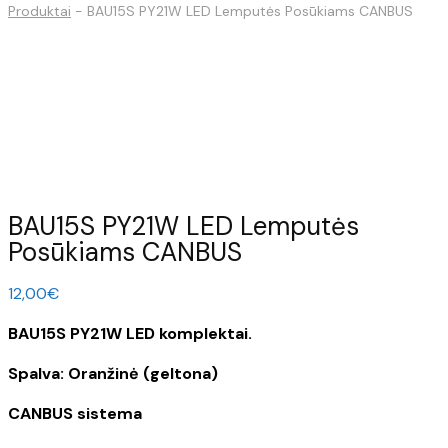
Produktai
-
BAU15S PY21W LED Lemputės Posūkiams CANBUS
BAU15S PY21W LED Lemputės
Posūkiams CANBUS
12,00
€
BAU15S PY21W LED komplektai.
Spalva: Oranžinė (geltona)
CANBUS sistema