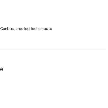
,
Canbus
,
cree led
,
led lemputė
ė