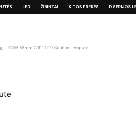
PUTĖS
LED
ŽIBINTAI
KITOS PREKĖS
D SERIJOS 
ai
-
C5W 36mm CREE LED Canbus Lemputė
utė