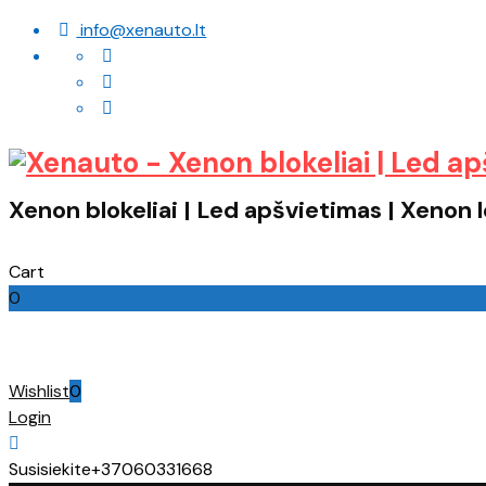
info@xenauto.lt
Xenon blokeliai | Led apšvietimas | Xenon
Cart
0
Cart
Wishlist
0
Login
Susisiekite
+37060331668