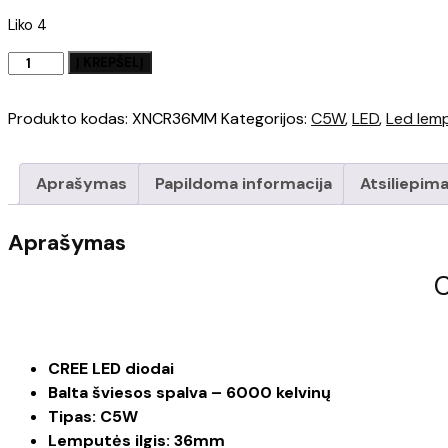
Liko 4
produkto
Į KREPŠELĮ
kiekis:
C5W
Produkto kodas:
XNCR36MM
Kategorijos:
C5W
,
LED
,
Led lem
36mm
CREE
LED
Aprašymas
Papildoma informacija
Atsiliepima
Canbus
Lemputė
Aprašymas
CREE LED diodai
Balta šviesos spalva – 6000 kelvinų
Tipas: C5W
Lemputės ilgis: 36mm