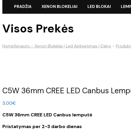
PRADŽIA
XENON BLOKELIAI
LED BLOKAI
LEM
Visos Prekės
Home
Xenauto - Xenon Blokeliai | Led Apšvietimas | Dalys
-
Produkt
C5W 36mm CREE LED Canbus Lemp
3,00
€
C5W 36mm CREE LED Canbus lemputė
Pristatymas per 2-3 darbo dienas