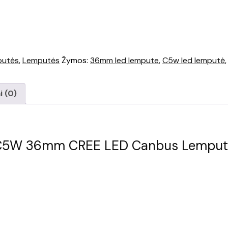
putės
,
Lemputės
Žymos:
36mm led lempute
,
C5w led lemputė
i (0)
C5W 36mm CREE LED Canbus Lemput