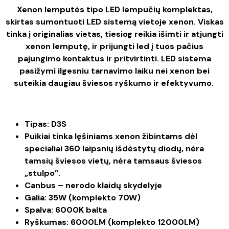
Xenon lemputės tipo LED lempučių komplektas,
skirtas sumontuoti LED sistemą vietoje xenon. Viskas
tinka į originalias vietas, tiesiog reikia išimti ir atjungti
xenon lemputę, ir prijungti led į tuos pačius
pajungimo kontaktus ir pritvirtinti. LED sistema
pasižymi ilgesniu tarnavimo laiku nei xenon bei
suteikia daugiau šviesos ryškumo ir efektyvumo.
Tipas: D3S
Puikiai tinka lęšiniams xenon žibintams dėl
specialiai 360 laipsnių išdėstytų diodų, nėra
tamsių šviesos vietų, nėra tamsaus šviesos
„stulpo”.
Canbus – nerodo klaidų skydelyje
Galia: 35W (komplekto 70W)
Spalva: 6000K balta
Ryškumas: 6000LM (komplekto 12000LM)