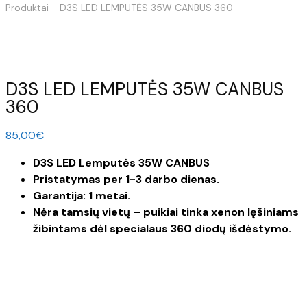
Produktai
-
D3S LED LEMPUTĖS 35W CANBUS 360
D3S LED LEMPUTĖS 35W CANBUS
360
85,00
€
D3S LED Lemputės 35W CANBUS
Pristatymas per 1-3 darbo dienas.
Garantija: 1 metai.
Nėra tamsių vietų – puikiai tinka xenon lęšiniams
žibintams dėl specialaus 360 diodų išdėstymo.