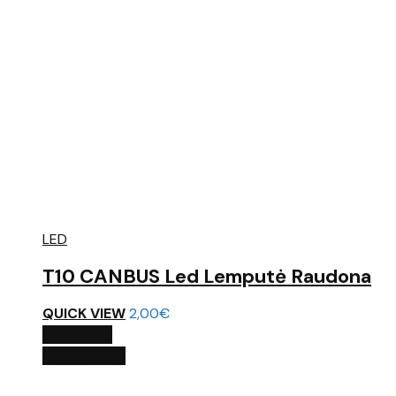
LED
T10 CANBUS Led Lemputė Raudona
QUICK VIEW
2,00
€
Į KREPŠELĮ
QUICK VIEW