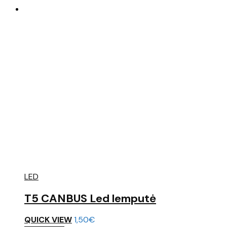
LED
T5 CANBUS Led lemputė
QUICK VIEW
1,50
€