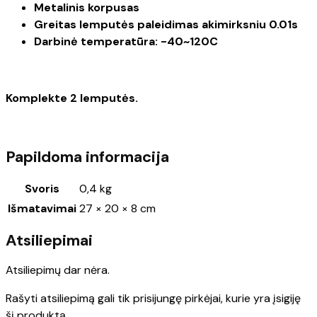
Metalinis korpusas
Greitas lemputės paleidimas akimirksniu 0.01s
Darbinė temperatūra: -40~120C
Komplekte 2 lemputės.
Papildoma informacija
Svoris
0,4 kg
Išmatavimai
27 × 20 × 8 cm
Atsiliepimai
Atsiliepimų dar nėra.
Rašyti atsiliepimą gali tik prisijungę pirkėjai, kurie yra įsigiję
šį produktą.