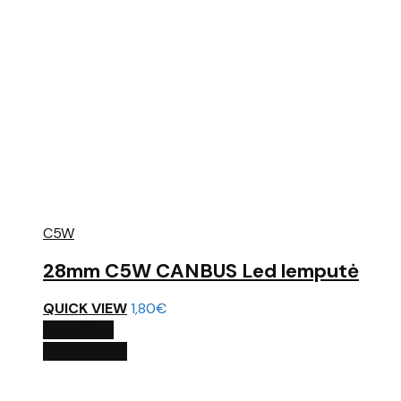
C5W
28mm C5W CANBUS Led lemputė
QUICK VIEW
1,80
€
Į KREPŠELĮ
QUICK VIEW