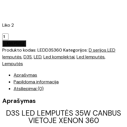
Liko 2
produkto
kiekis:
Į KREPŠELĮ
D3S
Produkto kodas:
LEDD3S360
Kategorijos:
D serijos LED
LED
lemputės
,
D3S
,
LED
,
Led komplektai
,
Led lemputės
,
LEMPUTĖS
Lemputės
35W
Aprašymas
CANBUS
Papildoma informacija
360
Atsiliepimai (0)
Aprašymas
D3S LED LEMPUTĖS 35W CANBUS
VIETOJE XENON 360