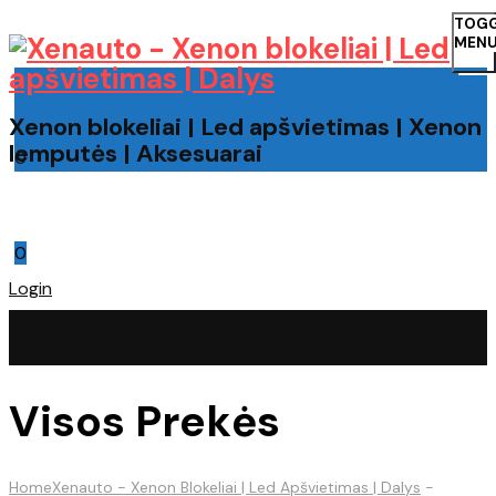
TOG
MEN
Xenon blokeliai | Led apšvietimas | Xenon
lemputės | Aksesuarai
0
Cart
0
Login
Visos Prekės
Home
Xenauto - Xenon Blokeliai | Led Apšvietimas | Dalys
-