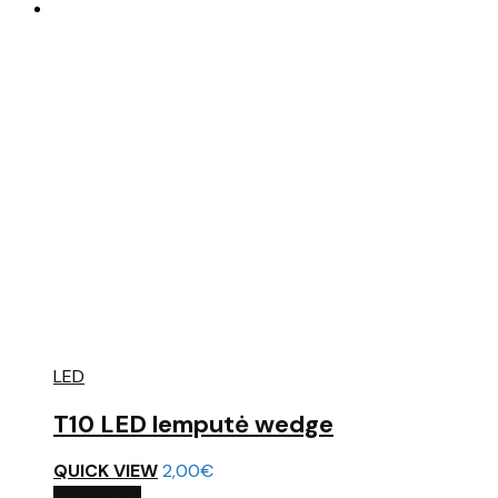
LED
T10 LED lemputė wedge
QUICK VIEW
2,00
€
Į KREPŠELĮ