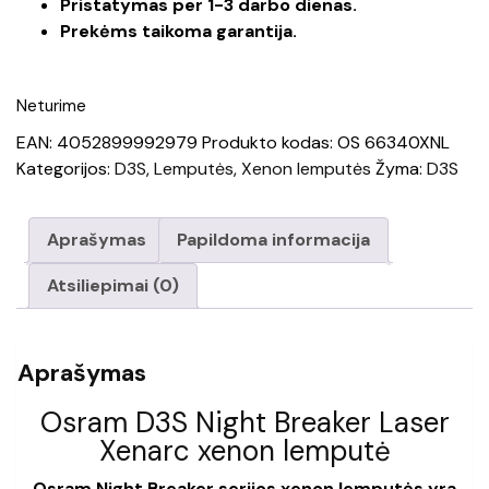
Pristatymas per 1-3 darbo dienas.
Prekėms taikoma garantija.
Neturime
EAN:
4052899992979
Produkto kodas:
OS 66340XNL
Kategorijos:
D3S
,
Lemputės
,
Xenon lemputės
Žyma:
D3S
Aprašymas
Papildoma informacija
Atsiliepimai (0)
Aprašymas
Osram D3S Night Breaker Laser
Xenarc xenon lemputė
Osram Night Breaker serijos xenon lemputės yra