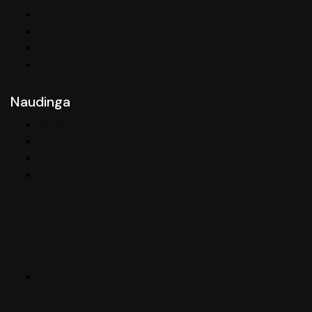
Pirkimo taisyklės
Pristatymo sąlygos
Prekių grąžinimo sąlygos
Paslaugų teikimo sąlygos
Naudinga
Straipsniai
Kontaktai
Didmenai ir servisams
Svetainės žemėlapis