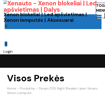
TOG
MEN
Xenon blokeliai | Led apšvietimas |
Xenon lemputės | Aksesuarai
0
Cart
0
Login
Visos Prekės
Home
-
Produktai
-
Osram D3S Night Breaker Laser Xenarc
Xenon Lemputė