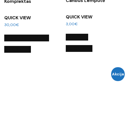
Canbus Lemputė
Komplektas
QUICK VIEW
QUICK VIEW
3,00
€
30,00
€
Į KREPŠELĮ
PASIRINKTI SAVYBES
QUICK VIEW
QUICK VIEW
Akcija