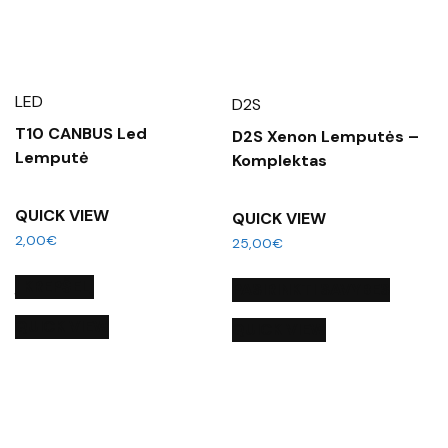
LED
D2S
T10 CANBUS Led
D2S Xenon Lemputės –
Lemputė
Komplektas
QUICK VIEW
QUICK VIEW
2,00
€
25,00
€
Į KREPŠELĮ
PASIRINKTI SAVYBES
QUICK VIEW
QUICK VIEW