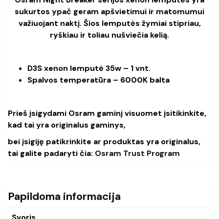
sukurtos ypač geram apšvietimui ir matomumui
važiuojant naktį. Šios lemputės žymiai stipriau,
ryškiau ir toliau nušviečia kelią.
D3S xenon lemputė 35w – 1 vnt.
Spalvos temperatūra – 6000K balta
Prieš įsigydami Osram gaminį visuomet įsitikinkite,
kad tai yra originalus gaminys,
bei įsigiję patikrinkite ar produktas yra originalus,
tai galite padaryti čia:
Osram Trust Program
Papildoma informacija
Svoris