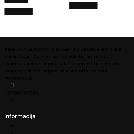
QUICK VIEW
QUICK VIEW
Xenauto.lt automobilio apšvietimo detalių elektroninė
parduotuvė. Čia yra - xenon blokeliai, automobilio
lemputės, xenon lemputės, led lemputės, halogeninės
lemputės, darbo lempos, aksesuarai bei priedai
automobiliui.
+37060331668
info@xenauto.lt
Informacija
Apie mus
Privatumo politika