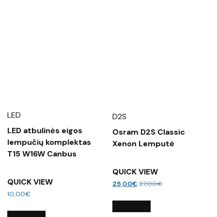
LED
D2S
LED atbulinės eigos
Osram D2S Classic
lempučių komplektas
Xenon Lemputė
T15 W16W Canbus
QUICK VIEW
QUICK VIEW
25,00
€
27,00
€
10,00
€
Į KREPŠELĮ
Į KREPŠELĮ