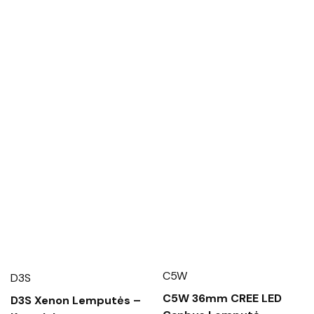
C5W
D3S
C5W 36mm CREE LED
D3S Xenon Lemputės –