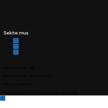
Sekite mus
Matomu Keliu, MB
Įmonės kodas: 306209006
Kaunas, Lietuva
Xenauto.lt © 2026 Visos teisės saugomos.