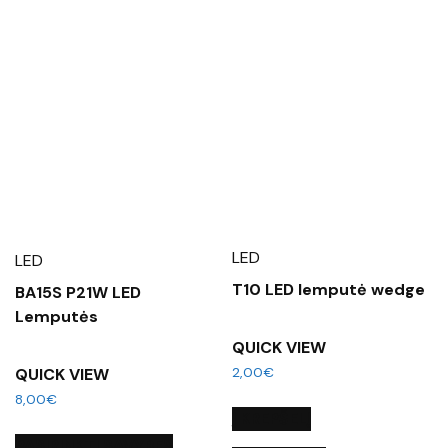
LED
LED
T10 LED lemputė wedge
BA15S P21W LED
Lemputės
QUICK VIEW
2,00
€
QUICK VIEW
8,00
€
Į KREPŠELĮ
PASIRINKTI SAVYBES