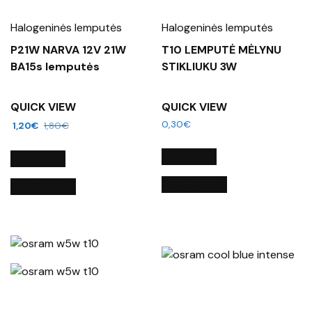
Halogeninės lemputės
Halogeninės lemputės
P21W NARVA 12V 21W
T10 LEMPUTĖ MĖLYNU
BA15s lemputės
STIKLIUKU 3W
QUICK VIEW
QUICK VIEW
0,30
€
1,20
€
1,80
€
Į KREPŠELĮ
Į KREPŠELĮ
QUICK VIEW
QUICK VIEW