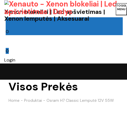
TOGGL
MENU
Xenon blokeliai | Led apšvietimas |
Xenon lemputės | Aksesuarai
0
Cart
0
Login
Visos Prekės
Home
-
Produktai
-
Osram H7 Classic Lemputė 12V 55W