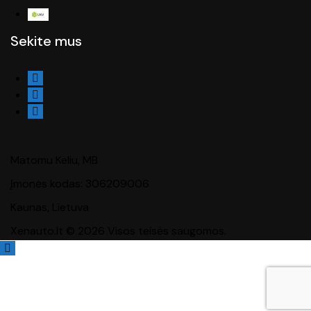
Sekite mus
Matomu Keliu, MB
Įmonės kodas: 306209006
Kaunas, Lietuva
Xenauto.lt © 2026 Visos teisės saugomos.