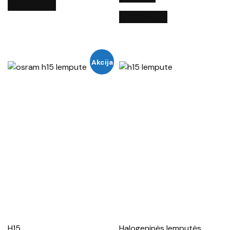
QUICK VIEW
QUICK VIEW
Akcija
H15
Halogeninės lemputės