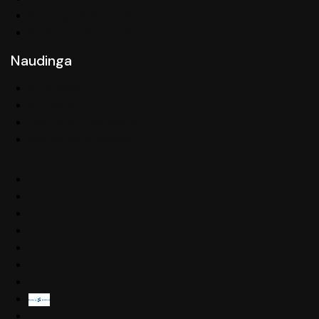
Prekių grąžinimo sąlygos
Paslaugų teikimo sąlygos
Naudinga
Straipsniai
Kontaktai
Didmenai ir servisams
Svetainės žemėlapis