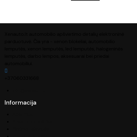
Xenauto.lt automobilio apšvietimo detalių elektroninė
parduotuvė. Čia yra - xenon blokeliai, automobilio
lemputės, xenon lemputės, led lemputės, halogeninės
lemputės, darbo lempos, aksesuarai bei priedai
automobiliui.
+37060331668
info@xenauto.lt
Informacija
Apie mus
Privatumo politika
Pirkimo taisyklės
Pristatymo sąlygos