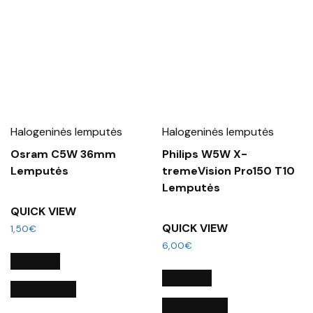
Halogeninės lemputės
Halogeninės lemputės
Osram C5W 36mm
Philips W5W X-
Lemputės
tremeVision Pro150 T10
Lemputės
QUICK VIEW
QUICK VIEW
1,50
€
6,00
€
DAUGIAU
DAUGIAU
QUICK VIEW
QUICK VIEW