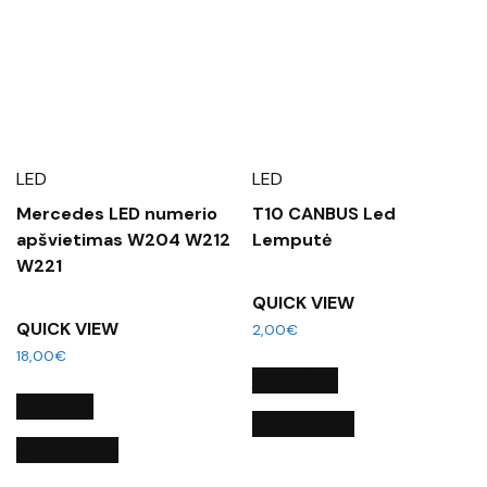
LED
LED
Mercedes LED numerio
T10 CANBUS Led
apšvietimas W204 W212
Lemputė
W221
QUICK VIEW
QUICK VIEW
2,00
€
18,00
€
Į KREPŠELĮ
DAUGIAU
QUICK VIEW
QUICK VIEW