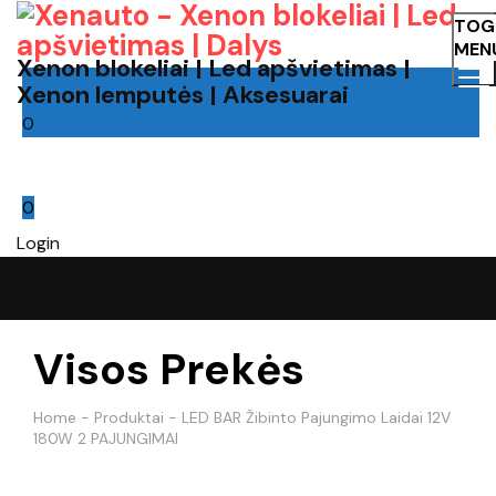
TOG
MEN
Xenon blokeliai | Led apšvietimas |
Xenon lemputės | Aksesuarai
0
Cart
0
Login
Visos Prekės
Home
-
Produktai
-
LED BAR Žibinto Pajungimo Laidai 12V
180W 2 PAJUNGIMAI