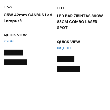
C5W
LED
C5W 42mm CANBUS Led
LED BAR ŽIBINTAS 390W
Lemputė
83CM COMBO LASER
SPOT
QUICK VIEW
2,20
€
QUICK VIEW
199,00
€
Į KREPŠELĮ
DAUGIAU
QUICK VIEW
QUICK VIEW