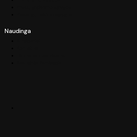
Prekių grąžinimo sąlygos
Paslaugų teikimo sąlygos
Naudinga
Straipsniai
Kontaktai
Didmenai ir servisams
Svetainės žemėlapis