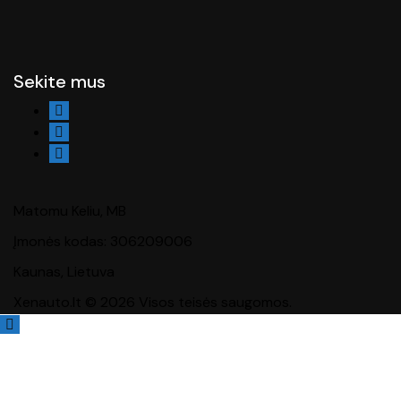
Sekite mus
Matomu Keliu, MB
Įmonės kodas: 306209006
Kaunas, Lietuva
Xenauto.lt © 2026 Visos teisės saugomos.