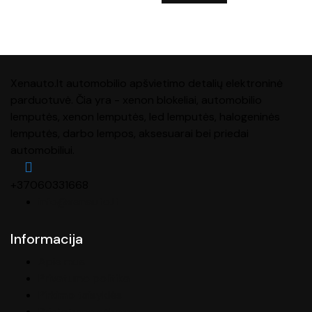
Xenauto.lt automobilio apšvietimo detalių elektroninė
parduotuvė. Čia yra - xenon blokeliai, automobilio
lemputės, xenon lemputės, led lemputės, halogeninės
lemputės, darbo lempos, aksesuarai bei priedai
automobiliui.
+37060331668
info@xenauto.lt
Informacija
Apie mus
Privatumo politika
Pirkimo taisyklės
Pristatymo sąlygos