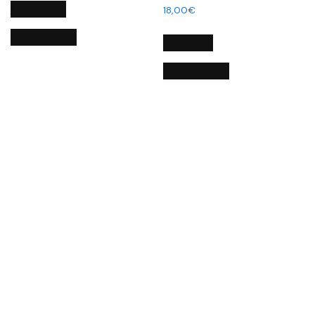
Į KREPŠELĮ
18,00
€
QUICK VIEW
DAUGIAU
QUICK VIEW