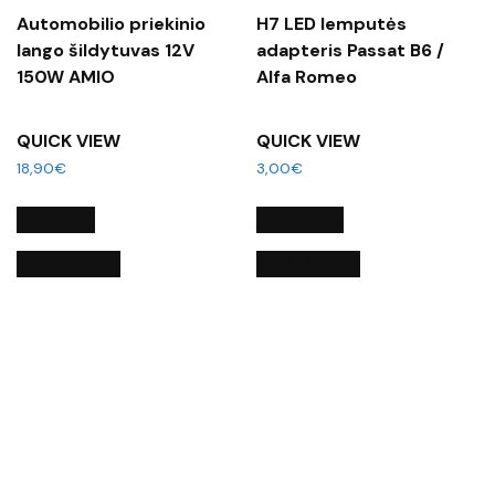
Automobilio priekinio
H7 LED lemputės
lango šildytuvas 12V
adapteris Passat B6 /
150W AMIO
Alfa Romeo
QUICK VIEW
QUICK VIEW
18,90
€
3,00
€
DAUGIAU
Į KREPŠELĮ
QUICK VIEW
QUICK VIEW