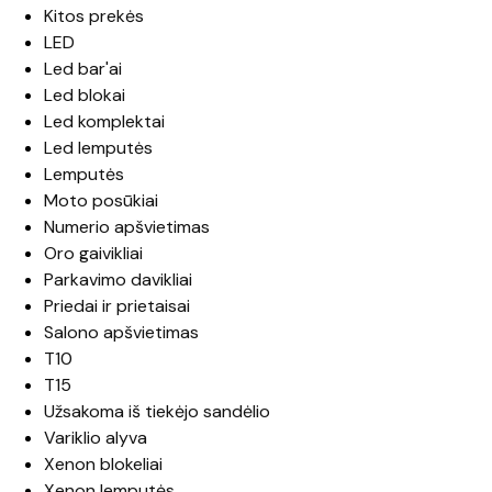
Kitos prekės
LED
Led bar'ai
Led blokai
Led komplektai
Led lemputės
Lemputės
Moto posūkiai
Numerio apšvietimas
Oro gaivikliai
Parkavimo davikliai
Priedai ir prietaisai
Salono apšvietimas
T10
T15
Užsakoma iš tiekėjo sandėlio
Variklio alyva
Xenon blokeliai
Xenon lemputės