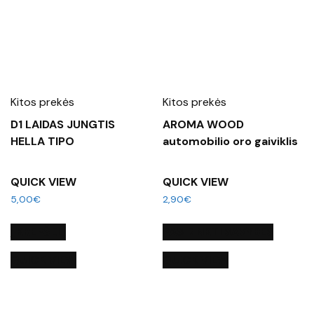
Kitos prekės
Kitos prekės
D1 LAIDAS JUNGTIS
AROMA WOOD
HELLA TIPO
automobilio oro gaiviklis
QUICK VIEW
QUICK VIEW
5,00
€
2,90
€
Į KREPŠELĮ
PASIRINKTI SAVYBES
QUICK VIEW
QUICK VIEW