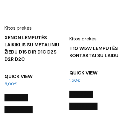
Kitos prekės
XENON LEMPUTĖS
Kitos prekės
LAIKIKLIS SU METALINIU
T10 W5W LEMPUTĖS
ŽIEDU D1S D1R D1C D2S
KONTAKTAI SU LAIDU
D2R D2C
QUICK VIEW
QUICK VIEW
1,50
€
5,00
€
Į KREPŠELĮ
Į KREPŠELĮ
QUICK VIEW
QUICK VIEW