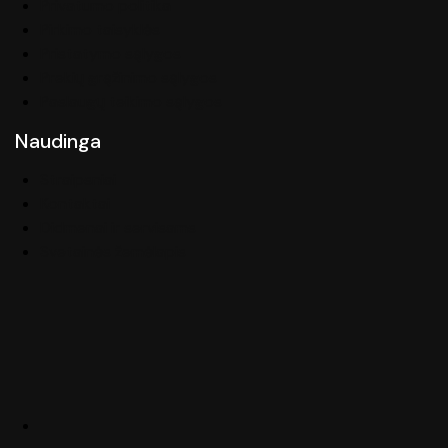
Privatumo politika
Pirkimo taisyklės
Pristatymo sąlygos
Prekių grąžinimo sąlygos
Paslaugų teikimo sąlygos
Naudinga
Straipsniai
Kontaktai
Didmenai ir servisams
Svetainės žemėlapis