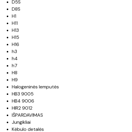
D5S
D8S
H1
H11
H13
H15
H16
h3
h4
h7
H8
H9
Halogeninės lemputės
HB3 9005
HB4 9006
HIR2 9012
IŠPARDAVIMAS
Jungikliai
Kėbulo detalės