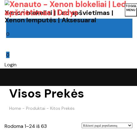
TOGGL
MENU
Xenon blokeliai | Led apšvietimas |
Xenon lemputės | Aksesuarai
0
Cart
0
Login
Visos Prekės
Home
-
Produktai
-
Kitos Prekės
Rūšiuojama
Rodoma 1–24 iš 63
pagal