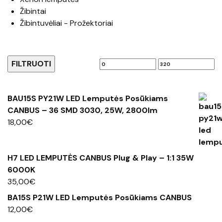
Žibintai
Žibintuvėliai - Prožektoriai
Kaina
FILTRUOTI
Min
Maks
Kiti produktai
kaina
kaina
BAU15S PY21W LED Lemputės Posūkiams
CANBUS – 36 SMD 3030, 25W, 2800lm
18,00
€
H7 LED LEMPUTĖS CANBUS Plug & Play – 1:1 35W
6000K
35,00
€
BA15S P21W LED Lemputės Posūkiams CANBUS
12,00
€