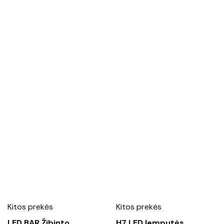
Kitos prekės
Kitos prekės
LED BAR Žibinto
H7 LED lemputės