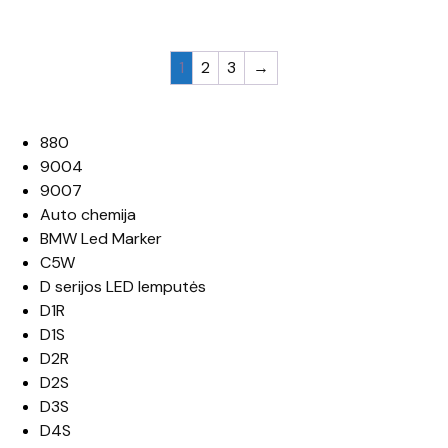
1
2
3
→
Produktų kategorijos
880
9004
9007
Auto chemija
BMW Led Marker
C5W
D serijos LED lemputės
D1R
D1S
D2R
D2S
D3S
D4S