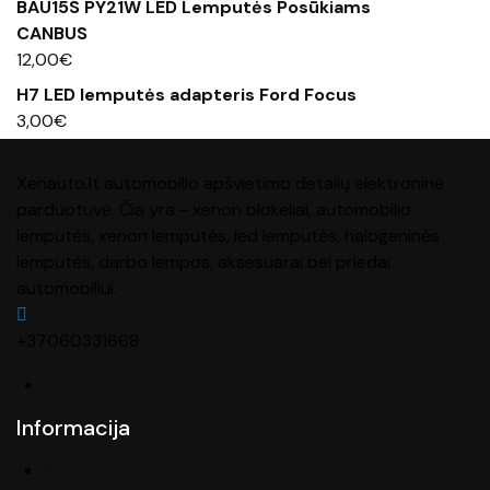
BAU15S PY21W LED Lemputės Posūkiams
CANBUS
12,00
€
H7 LED lemputės adapteris Ford Focus
3,00
€
Xenauto.lt automobilio apšvietimo detalių elektroninė
parduotuvė. Čia yra - xenon blokeliai, automobilio
lemputės, xenon lemputės, led lemputės, halogeninės
lemputės, darbo lempos, aksesuarai bei priedai
automobiliui.
+37060331668
info@xenauto.lt
Informacija
Apie mus