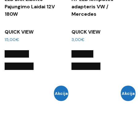
Pajungimo Laidai 12V
adapteris VW /
180W
Mercedes
QUICK VIEW
QUICK VIEW
15,00
€
3,00
€
Į KREPŠELĮ
DAUGIAU
QUICK VIEW
QUICK VIEW
Akcija
Akcija