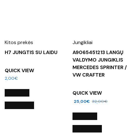
Kitos prekės
Jungikliai
H7 JUNGTIS SU LAIDU
A9065451213 LANGŲ
VALDYMO JUNGIKLIS
MERCEDES SPRINTER /
QUICK VIEW
VW CRAFTER
2,00
€
Į KREPŠELĮ
QUICK VIEW
25,00
€
32,00
€
QUICK VIEW
Į KREPŠELĮ
QUICK VIEW