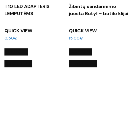
T10 LED ADAPTERIS
Žibintų sandarinimo
LEMPUTĖMS
juosta Butyl – butilo klijai
QUICK VIEW
QUICK VIEW
0,50
€
15,00
€
Į KREPŠELĮ
Į KREPŠELĮ
QUICK VIEW
QUICK VIEW