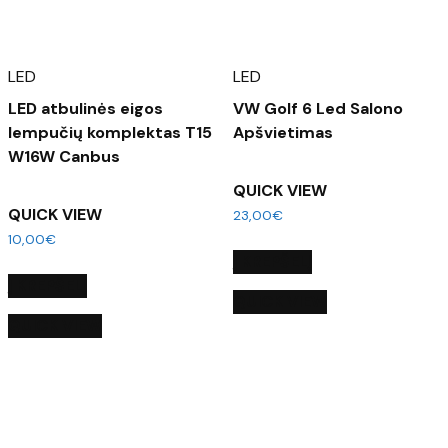
LED
LED
LED atbulinės eigos
VW Golf 6 Led Salono
lempučių komplektas T15
Apšvietimas
W16W Canbus
QUICK VIEW
QUICK VIEW
23,00
€
10,00
€
Į KREPŠELĮ
Į KREPŠELĮ
QUICK VIEW
QUICK VIEW