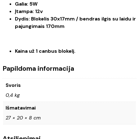
Galia: 5W
Įtampa: 12v
Dydis: Blokelis 30x17mm / bendras ilgis su laidu ir
pajungimais 170mm
Kaina už 1 canbus blokelį.
Papildoma informacija
Svoris
0,4 kg
Išmatavimai
27 × 20 × 8 cm
Atsiliepimai