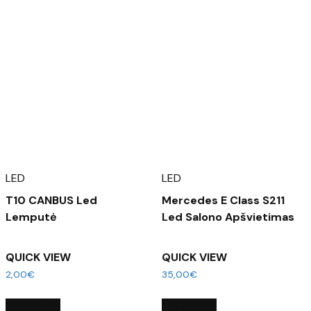
LED
LED
T10 CANBUS Led
Mercedes E Class S211
Lemputė
Led Salono Apšvietimas
QUICK VIEW
QUICK VIEW
2,00
€
35,00
€
Į KREPŠELĮ
Į KREPŠELĮ