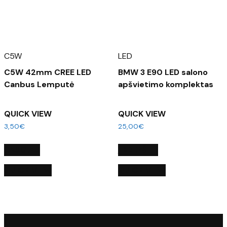
C5W
LED
C5W 42mm CREE LED
BMW 3 E90 LED salono
Canbus Lemputė
apšvietimo komplektas
QUICK VIEW
QUICK VIEW
3,50
€
25,00
€
DAUGIAU
Į KREPŠELĮ
QUICK VIEW
QUICK VIEW