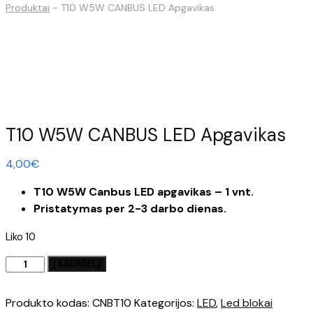
Produktai
-
T10 W5W CANBUS LED Apgavikas
T10 W5W CANBUS LED Apgavikas
4,00
€
T10 W5W Canbus LED apgavikas – 1 vnt.
Pristatymas per 2-3 darbo dienas.
Liko 10
produkto
Į KREPŠELĮ
kiekis:
T10
Produkto kodas:
CNBT10
Kategorijos:
LED
,
Led blokai