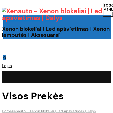
TOG
MEN
Xenon blokeliai | Led apšvietimas | Xenon
lemputės | Aksesuarai
0
Cart
0
Login
Visos Prekės
Home
Xenauto - Xenon Blokeliai | Led Apšvietimas | Dalys
-