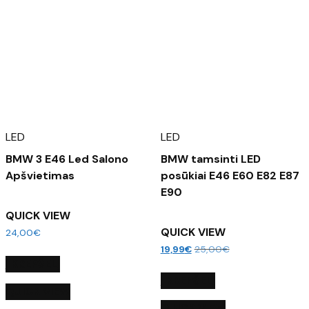
LED
LED
BMW 3 E46 Led Salono
BMW tamsinti LED
Apšvietimas
posūkiai E46 E60 E82 E87
E90
QUICK VIEW
QUICK VIEW
24,00
€
19,99
€
25,00
€
Į KREPŠELĮ
Į KREPŠELĮ
QUICK VIEW
QUICK VIEW