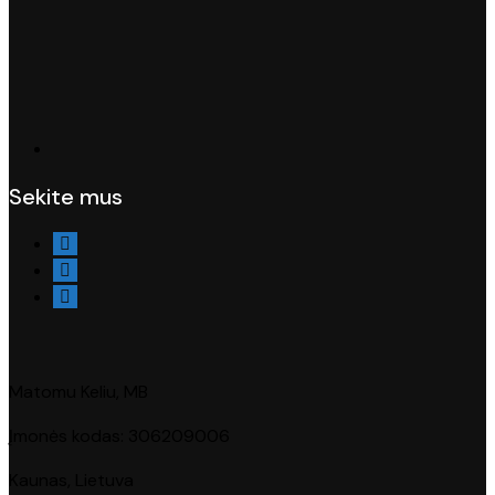
Sekite mus
Matomu Keliu, MB
Įmonės kodas: 306209006
Kaunas, Lietuva