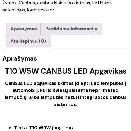
W5W
Žymos:
Canbus
,
canbus klaidu naikintojas
,
led klaidu
CANBUS
naikintojas
,
load resistor
LED
Apgavikas
Aprašymas
Papildoma informacija
Atsiliepimai (0)
Aprašymas
T10 W5W CANBUS LED Apgavikas
Canbus LED apgavikas skirtas įdiegti Led lemputes į
automobilį, kurio šviesų sistema nepriima led
lempučių, arba lemputės neturi integruotos canbus
sistemos.
Tinka: T10 W5W jungtims