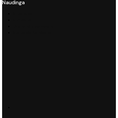
Naudinga
Straipsniai
Kontaktai
Didmenai ir servisams
Svetainės žemėlapis