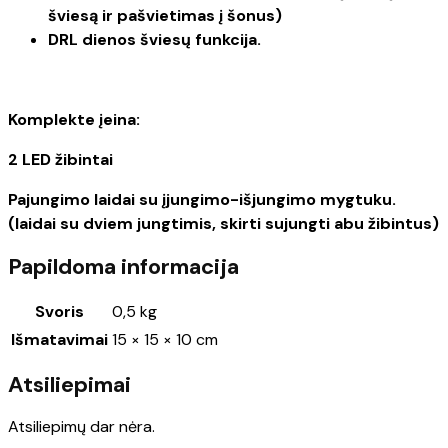
šviesą ir pašvietimas į šonus)
DRL dienos šviesų funkcija.
Komplekte įeina:
2 LED žibintai
Pajungimo laidai su įjungimo-išjungimo mygtuku.
(laidai su dviem jungtimis, skirti sujungti abu žibintus)
Papildoma informacija
Svoris
0,5 kg
Išmatavimai
15 × 15 × 10 cm
Atsiliepimai
Atsiliepimų dar nėra.