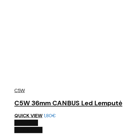
C5W
C5W 36mm CANBUS Led Lemputė
QUICK VIEW
1,80
€
Į KREPŠELĮ
QUICK VIEW