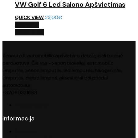
VW Golf 6 Led Salono Apšvietimas
QUICK VIEW
23,00
€
Į KREPŠELĮ
QUICK VIEW
Xenauto.lt automobilio apšvietimo detalių elektroninė
parduotuvė. Čia yra - xenon blokeliai, automobilio
lemputės, xenon lemputės, led lemputės, halogeninės
lemputės, darbo lempos, aksesuarai bei priedai
automobiliui.
+37060331668
info@xenauto.lt
Informacija
Apie mus