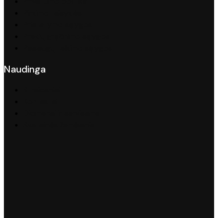
Privatumo politika
Pirkimo taisyklės
Pristatymo sąlygos
Prekių grąžinimo sąlygos
Paslaugų teikimo sąlygos
Naudinga
Straipsniai
Kontaktai
Didmenai ir servisams
Svetainės žemėlapis