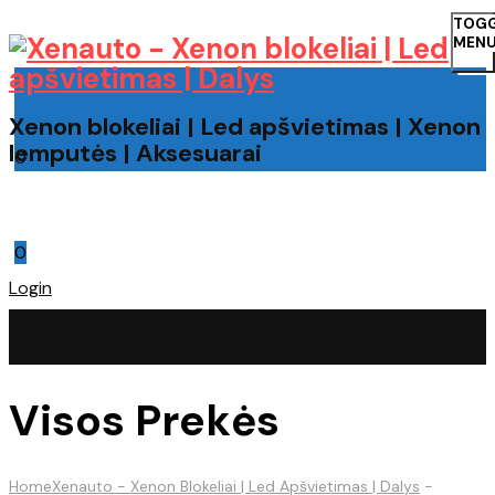
TOG
MEN
Xenon blokeliai | Led apšvietimas | Xenon
lemputės | Aksesuarai
0
Cart
0
Login
Visos Prekės
Home
Xenauto - Xenon Blokeliai | Led Apšvietimas | Dalys
-