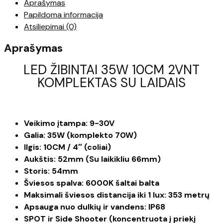
Aprašymas
ŽIBINTAI
Papildoma informacija
35W
Atsiliepimai (0)
10CM
2VNT
Aprašymas
KOMPLEKTAS
SU
LED ŽIBINTAI 35W 10CM 2VNT
LAIDAIS
KOMPLEKTAS SU LAIDAIS
Veikimo įtampa: 9-30V
Galia: 35W (komplekto 70W)
Ilgis: 10CM / 4″ (coliai)
Aukštis: 52mm (Su laikikliu 66mm)
Storis: 54mm
Šviesos spalva: 6000K šaltai balta
Maksimali šviesos distancija iki 1 lux: 353 metrų
Apsauga nuo dulkių ir vandens: IP68
SPOT ir Side Shooter (koncentruota į priekį