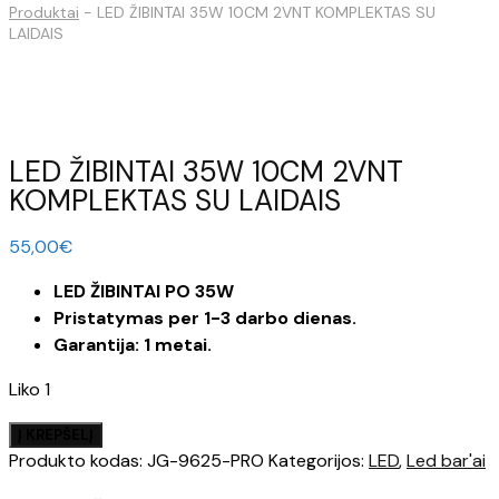
Produktai
-
LED ŽIBINTAI 35W 10CM 2VNT KOMPLEKTAS SU
LAIDAIS
LED ŽIBINTAI 35W 10CM 2VNT
KOMPLEKTAS SU LAIDAIS
55,00
€
LED ŽIBINTAI PO 35W
Pristatymas per 1-3 darbo dienas.
Garantija: 1 metai.
Liko 1
produkto
Į KREPŠELĮ
kiekis:
Produkto kodas:
JG-9625-PRO
Kategorijos:
LED
,
Led bar'ai
LED