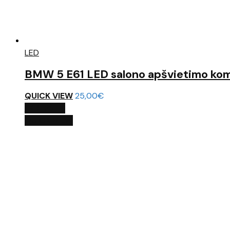
LED
BMW 5 E61 LED salono apšvietimo ko
QUICK VIEW
25,00
€
Į KREPŠELĮ
QUICK VIEW