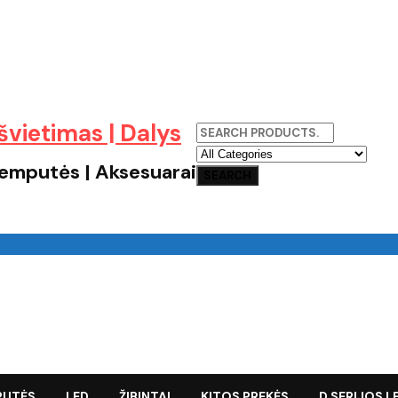
 lemputės | Aksesuarai
PUTĖS
LED
ŽIBINTAI
KITOS PREKĖS
D SERIJOS 