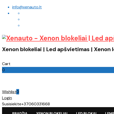
info@xenauto.lt
Xenon blokeliai | Led apšvietimas | Xenon
Cart
0
Cart
Wishlist
0
Login
Susisiekite
+37060331668
PRADŽIA
XENON BLOKELIAI
LED BLOKAI
LEM