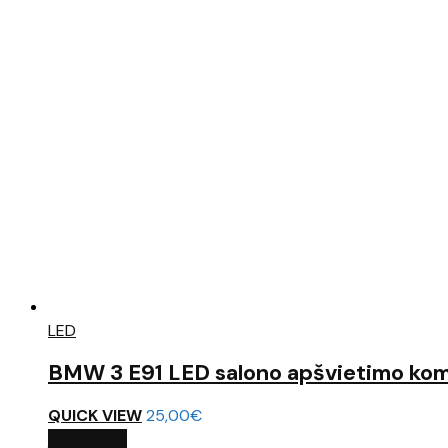
LED
BMW 3 E91 LED salono apšvietimo ko
QUICK VIEW
25,00
€
Į KREPŠELĮ