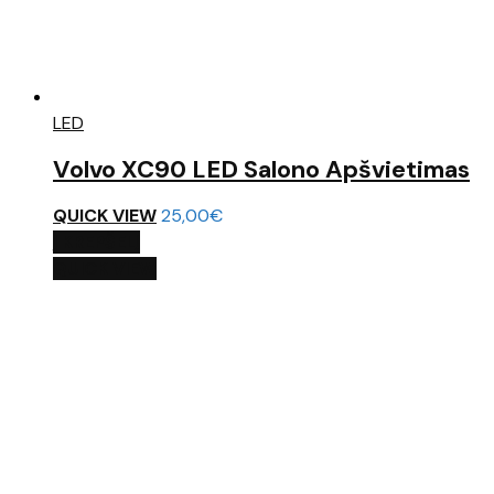
LED
Volvo XC90 LED Salono Apšvietimas
QUICK VIEW
25,00
€
Į KREPŠELĮ
QUICK VIEW