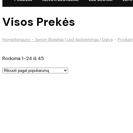
Visos Prekės
Home
Xenauto - Xenon Blokeliai | Led Apšvietimas | Dalys
-
Produkt
Rūšiuojama
Rodoma 1–24 iš 45
pagal
populiarumą