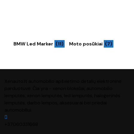
BMW Led Marker
(11)
Moto posūkiai
(7)
Xenauto.lt automobilio apšvietimo detalių elektroninė
parduotuvė. Čia yra - xenon blokeliai, automobilio
lemputės, xenon lemputės, led lemputės, halogeninės
lemputės, darbo lempos, aksesuarai bei priedai
automobiliui.
+37060331668