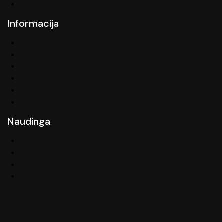
info@xenauto.lt
Informacija
Apie mus
Privatumo politika
Pirkimo taisyklės
Pristatymo sąlygos
Prekių grąžinimo sąlygos
Paslaugų teikimo sąlygos
Naudinga
Straipsniai
Kontaktai
Didmenai ir servisams
Svetainės žemėlapis