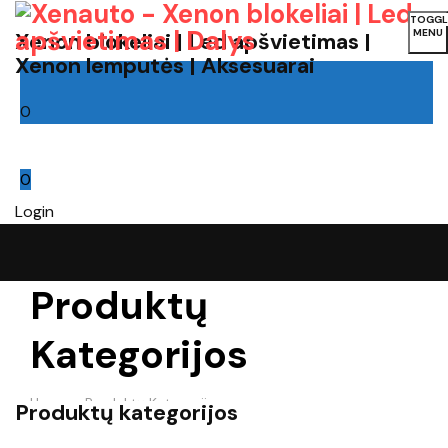
TOGGL
MENU
Xenon blokeliai | Led apšvietimas |
Xenon lemputės | Aksesuarai
0
Cart
0
Login
Produktų
Kategorijos
Home
-
Produktų Kategorijos
Produktų kategorijos