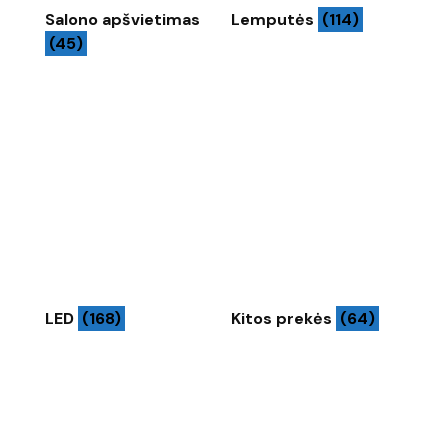
Salono apšvietimas
Lemputės
(114)
(45)
LED
(168)
Kitos prekės
(64)