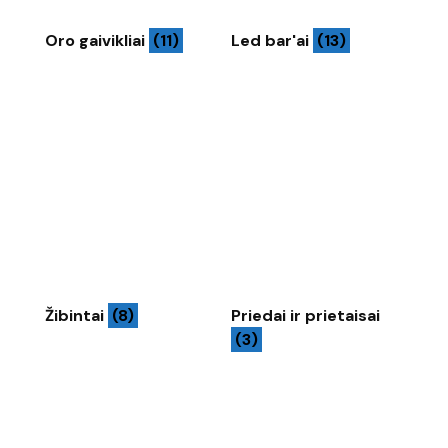
Oro gaivikliai
(11)
Led bar'ai
(13)
Žibintai
(8)
Priedai ir prietaisai
(3)