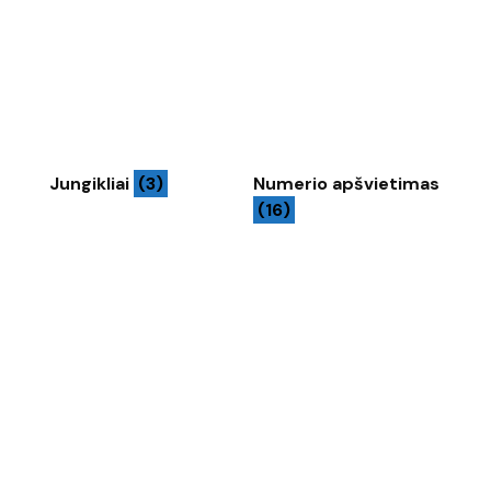
Jungikliai
(3)
Numerio apšvietimas
(16)